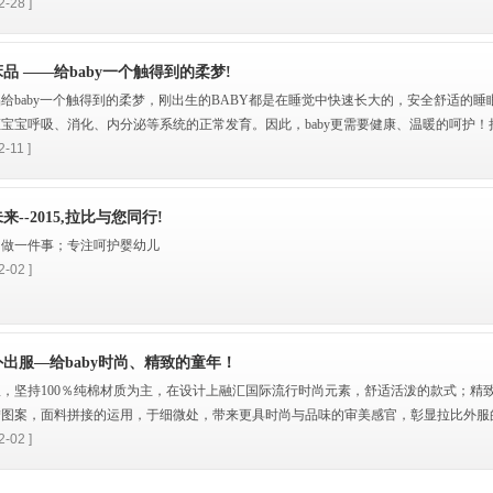
2-28 ]
品 ——给baby一个触得到的柔梦!
给baby一个触得到的柔梦，刚出生的BABY都是在睡觉中快速长大的，安全舒适的睡
宝宝呼吸、消化、内分泌等系统的正常发育。因此，baby更需要健康、温暖的呵护！拉.
2-11 ]
来--2015,拉比与您同行!
只做一件事；专注呵护婴幼儿
2-02 ]
出服—给baby时尚、精致的童年！
，坚持100％纯棉材质为主，在设计上融汇国际流行时尚元素，舒适活泼的款式；精
图案，面料拼接的运用，于细微处，带来更具时尚与品味的审美感官，彰显拉比外服的.
2-02 ]