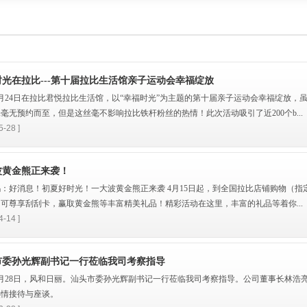
光在拉比---第十届拉比生活馆亲子运动会幸福绽放
年5月24日在拉比君悦拉比生活馆，以“幸福时光”为主题的第十届亲子运动会幸福绽放，
毫无预约而至，但是这丝毫不影响拉比铁杆粉丝的热情！此次活动吸引了近200个b...
5-28 ]
波黄金熊正来袭！
：好消息！初夏好时光！一大波黄金熊正来袭 4月15日起，到全国拉比店铺购物（指
可尊享刮刮卡，赢取黄金熊等丰富精美礼品！精彩活动在这里，丰富的礼品等着你...
4-14 ]
市委孙光辉副书记一行莅临我司考察指导
年2月28日，风和日丽。汕头市委孙光辉副书记一行莅临我司考察指导。公司董事长林浩
热情接待与座谈。