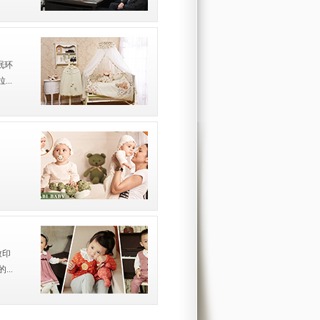
眠环
..
致印
..